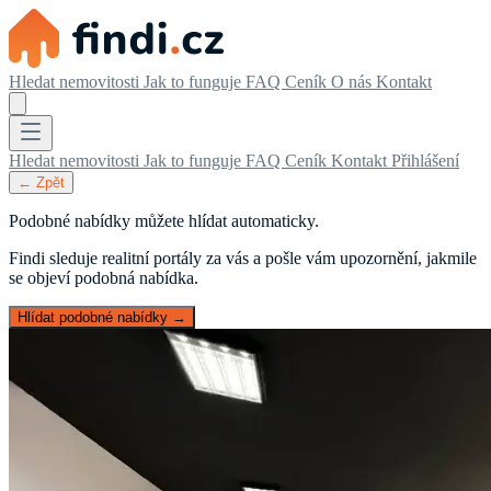
Hledat nemovitosti
Jak to funguje
FAQ
Ceník
O nás
Kontakt
Hledat nemovitosti
Jak to funguje
FAQ
Ceník
Kontakt
Přihlášení
← Zpět
Podobné nabídky můžete hlídat automaticky.
Findi sleduje realitní portály za vás a pošle vám upozornění, jakmile
se objeví podobná nabídka.
Hlídat podobné nabídky →