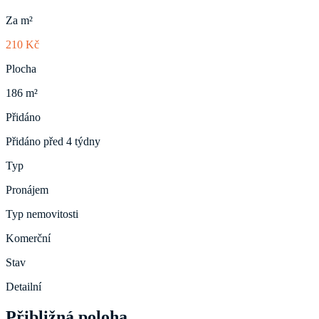
Za m²
210 Kč
Plocha
186 m²
Přidáno
Přidáno před 4 týdny
Typ
Pronájem
Typ nemovitosti
Komerční
Stav
Detailní
Přibližná poloha