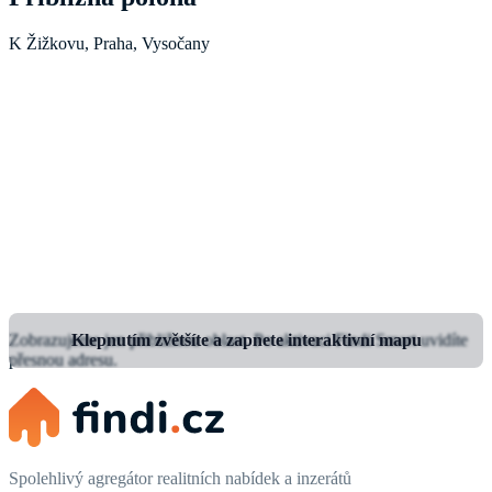
K Žižkovu, Praha, Vysočany
Zobrazujeme jen přibližnou oblast.
Klepnutím zvětšíte a zapnete interaktivní mapu
Po aktivaci Findi Smart uvidíte
přesnou adresu.
Spolehlivý agregátor realitních nabídek a inzerátů