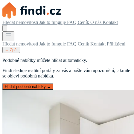
Hledat nemovitosti
Jak to funguje
FAQ
Ceník
O nás
Kontakt
Hledat nemovitosti
Jak to funguje
FAQ
Ceník
Kontakt
Přihlášení
← Zpět
Podobné nabídky můžete hlídat automaticky.
Findi sleduje realitní portály za vás a pošle vám upozornění, jakmile
se objeví podobná nabídka.
Hlídat podobné nabídky →