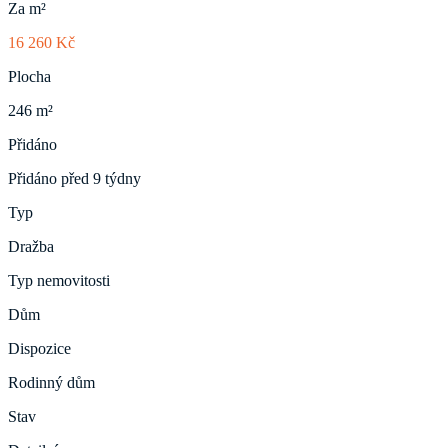
Za m²
16 260 Kč
Plocha
246 m²
Přidáno
Přidáno před 9 týdny
Typ
Dražba
Typ nemovitosti
Dům
Dispozice
Rodinný dům
Stav