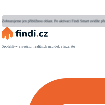
Zobrazujeme jen přibližnou oblast.
Po aktivaci Findi Smart uvidíte př
Spolehlivý agregátor realitních nabídek a inzerátů