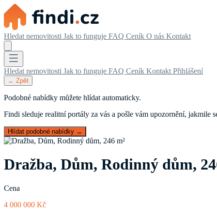
Hledat nemovitosti
Jak to funguje
FAQ
Ceník
O nás
Kontakt
Hledat nemovitosti
Jak to funguje
FAQ
Ceník
Kontakt
Přihlášení
← Zpět
Podobné nabídky můžete hlídat automaticky.
Findi sleduje realitní portály za vás a pošle vám upozornění, jakmile
Hlídat podobné nabídky →
Dražba, Dům, Rodinný dům, 24
Cena
4 000 000 Kč