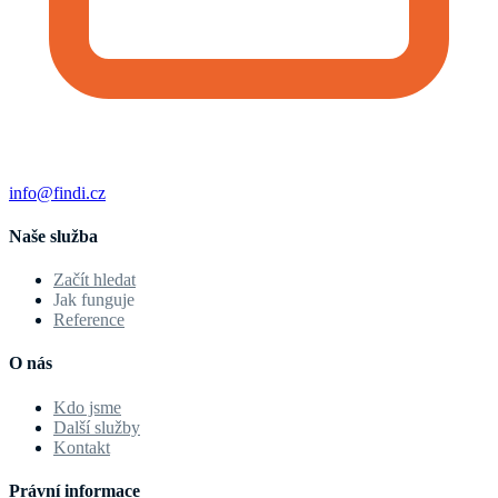
info@findi.cz
Naše služba
Začít hledat
Jak funguje
Reference
O nás
Kdo jsme
Další služby
Kontakt
Právní informace