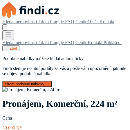
Hledat nemovitosti
Jak to funguje
FAQ
Ceník
O nás
Kontakt
Hledat nemovitosti
Jak to funguje
FAQ
Ceník
Kontakt
Přihlášení
← Zpět
Podobné nabídky můžete hlídat automaticky.
Findi sleduje realitní portály za vás a pošle vám upozornění, jakmile
se objeví podobná nabídka.
Hlídat podobné nabídky →
Pronájem, Komerční, 224 m²
Cena
30 000 Kč