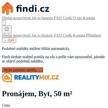
Hledat nemovitosti
Jak to funguje
FAQ
Ceník
O nás
Kontakt
Hledat nemovitosti
Jak to funguje
FAQ
Ceník
Kontakt
Přihlášení
← Zpět
Podobné nabídky můžete hlídat automaticky.
Findi sleduje realitní portály za vás a pošle vám upozornění, jakmile
se objeví podobná nabídka.
Hlídat podobné nabídky →
Pronájem, Byt, 50 m²
Cena