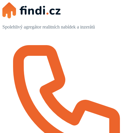
Spolehlivý agregátor realitních nabídek a inzerátů