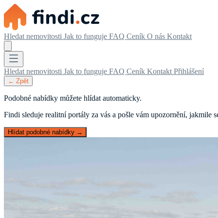
Hledat nemovitosti
Jak to funguje
FAQ
Ceník
O nás
Kontakt
Hledat nemovitosti
Jak to funguje
FAQ
Ceník
Kontakt
Přihlášení
← Zpět
Podobné nabídky můžete hlídat automaticky.
Findi sleduje realitní portály za vás a pošle vám upozornění, jakmile
Hlídat podobné nabídky →