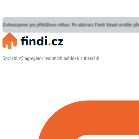
Zobrazujeme jen přibližnou oblast.
Po aktivaci Findi Smart uvidíte př
Spolehlivý agregátor realitních nabídek a inzerátů