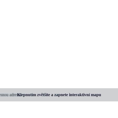
esnou adresu.
Klepnutím zvětšíte a zapnete interaktivní mapu