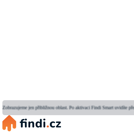
Zobrazujeme jen přibližnou oblast.
Po aktivaci Findi Smart uvidíte př