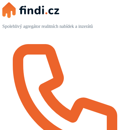
Spolehlivý agregátor realitních nabídek a inzerátů