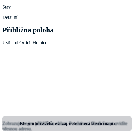
Stav
Detailní
Přibližná poloha
Ústí nad Orlicí, Hejnice
Zobrazujeme jen přibližnou oblast.
Klepnutím zvětšíte a zapnete interaktivní mapu
Po aktivaci Findi Smart uvidíte
přesnou adresu.