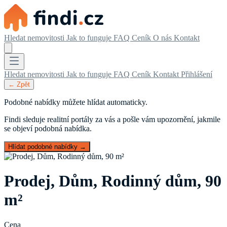
Hledat nemovitosti
Jak to funguje
FAQ
Ceník
O nás
Kontakt
Hledat nemovitosti
Jak to funguje
FAQ
Ceník
Kontakt
Přihlášení
← Zpět
Podobné nabídky můžete hlídat automaticky.
Findi sleduje realitní portály za vás a pošle vám upozornění, jakmile
se objeví podobná nabídka.
Hlídat podobné nabídky →
Prodej, Dům, Rodinný dům, 90
m²
Cena