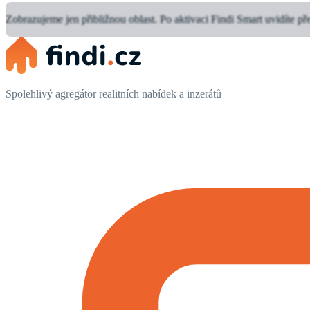
Zobrazujeme jen přibližnou oblast.
Po aktivaci Findi Smart uvidíte př
Spolehlivý agregátor realitních nabídek a inzerátů