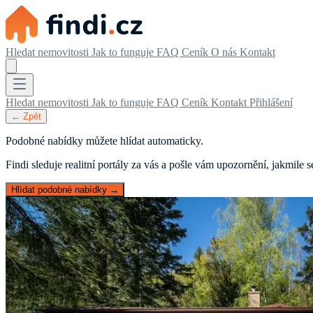
Hledat nemovitosti
Jak to funguje
FAQ
Ceník
O nás
Kontakt
Hledat nemovitosti
Jak to funguje
FAQ
Ceník
Kontakt
Přihlášení
← Zpět
Podobné nabídky můžete hlídat automaticky.
Findi sleduje realitní portály za vás a pošle vám upozornění, jakmile
Hlídat podobné nabídky →