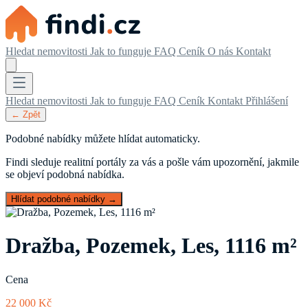
Hledat nemovitosti
Jak to funguje
FAQ
Ceník
O nás
Kontakt
Hledat nemovitosti
Jak to funguje
FAQ
Ceník
Kontakt
Přihlášení
← Zpět
Podobné nabídky můžete hlídat automaticky.
Findi sleduje realitní portály za vás a pošle vám upozornění, jakmile
se objeví podobná nabídka.
Hlídat podobné nabídky →
Dražba, Pozemek, Les, 1116 m²
Cena
22 000 Kč