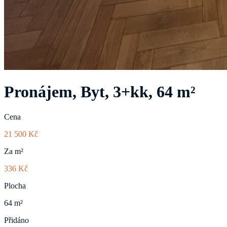
Pronájem, Byt, 3+kk, 64 m²
Cena
21 500 Kč
Za m²
336 Kč
Plocha
64 m²
Přidáno