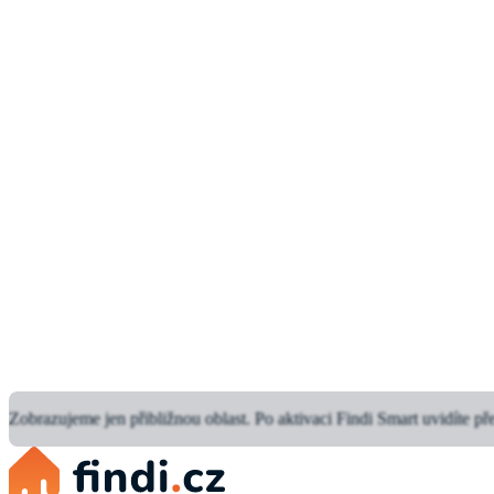
Zobrazujeme jen přibližnou oblast.
Po aktivaci Findi Smart uvidíte př