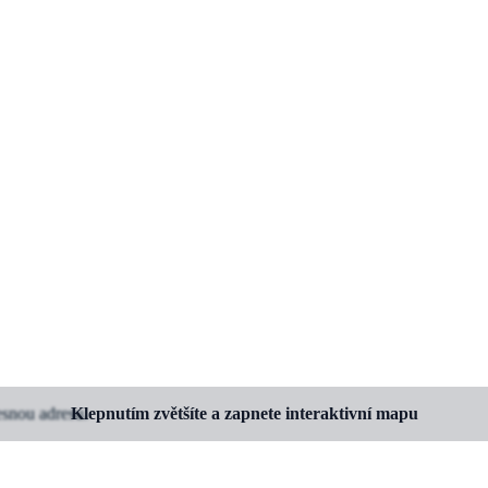
esnou adresu.
Klepnutím zvětšíte a zapnete interaktivní mapu