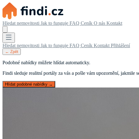
Hledat nemovitosti
Jak to funguje
FAQ
Ceník
O nás
Kontakt
Hledat nemovitosti
Jak to funguje
FAQ
Ceník
Kontakt
Přihlášení
← Zpět
Podobné nabídky můžete hlídat automaticky.
Findi sleduje realitní portály za vás a pošle vám upozornění, jakmile
Hlídat podobné nabídky →