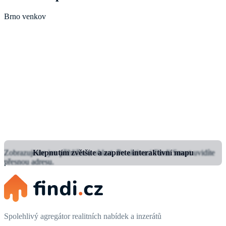
Brno venkov
Zobrazujeme jen přibližnou oblast.
Klepnutím zvětšíte a zapnete interaktivní mapu
Po aktivaci Findi Smart uvidíte
přesnou adresu.
Spolehlivý agregátor realitních nabídek a inzerátů