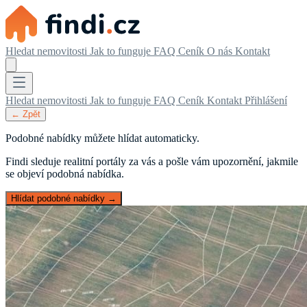
Hledat nemovitosti
Jak to funguje
FAQ
Ceník
O nás
Kontakt
Hledat nemovitosti
Jak to funguje
FAQ
Ceník
Kontakt
Přihlášení
← Zpět
Podobné nabídky můžete hlídat automaticky.
Findi sleduje realitní portály za vás a pošle vám upozornění, jakmile
se objeví podobná nabídka.
Hlídat podobné nabídky →