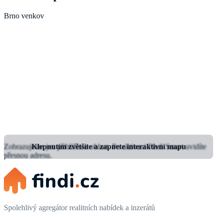
Brno venkov
Zobrazujeme jen přibližnou oblast.
Klepnutím zvětšíte a zapnete interaktivní mapu
Po aktivaci Findi Smart uvidíte
přesnou adresu.
Spolehlivý agregátor realitních nabídek a inzerátů