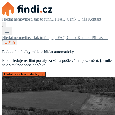
Hledat nemovitosti
Jak to funguje
FAQ
Ceník
O nás
Kontakt
Hledat nemovitosti
Jak to funguje
FAQ
Ceník
Kontakt
Přihlášení
← Zpět
Podobné nabídky můžete hlídat automaticky.
Findi sleduje realitní portály za vás a pošle vám upozornění, jakmile
se objeví podobná nabídka.
Hlídat podobné nabídky →