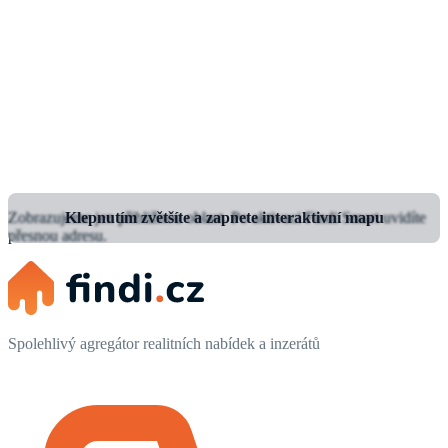
Zobrazujeme jen přibližnou oblast.
Klepnutím zvětšíte a zapnete interaktivní mapu
Po aktivaci Findi Smart uvidíte
přesnou adresu.
Spolehlivý agregátor realitních nabídek a inzerátů