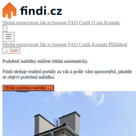
Hledat nemovitosti
Jak to funguje
FAQ
Ceník
O nás
Kontakt
Hledat nemovitosti
Jak to funguje
FAQ
Ceník
Kontakt
Přihlášení
← Zpět
Podobné nabídky můžete hlídat automaticky.
Findi sleduje realitní portály za vás a pošle vám upozornění, jakmile
se objeví podobná nabídka.
Hlídat podobné nabídky →