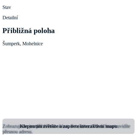
Stav
Detailní
Přibližná poloha
Šumperk, Mohelnice
Zobrazujeme jen přibližnou oblast.
Klepnutím zvětšíte a zapnete interaktivní mapu
Po aktivaci Findi Smart uvidíte
přesnou adresu.