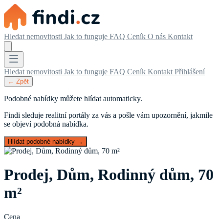
Hledat nemovitosti
Jak to funguje
FAQ
Ceník
O nás
Kontakt
Hledat nemovitosti
Jak to funguje
FAQ
Ceník
Kontakt
Přihlášení
← Zpět
Podobné nabídky můžete hlídat automaticky.
Findi sleduje realitní portály za vás a pošle vám upozornění, jakmile
se objeví podobná nabídka.
Hlídat podobné nabídky →
Prodej, Dům, Rodinný dům, 70
m²
Cena