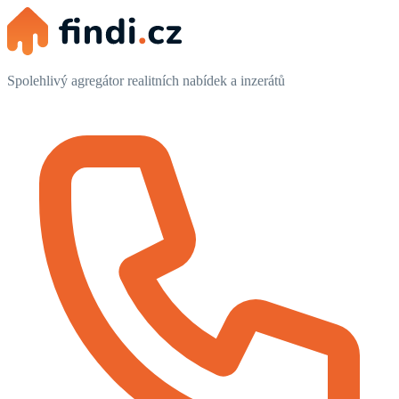
Spolehlivý agregátor realitních nabídek a inzerátů