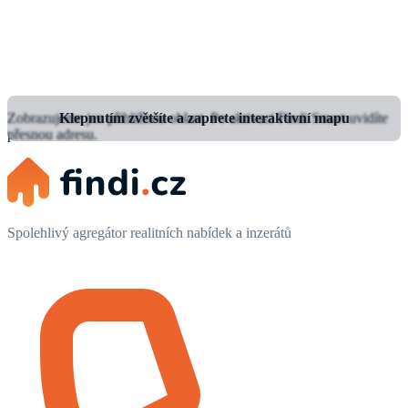
Zobrazujeme jen přibližnou oblast.
Klepnutím zvětšíte a zapnete interaktivní mapu
Po aktivaci Findi Smart uvidíte
přesnou adresu.
Spolehlivý agregátor realitních nabídek a inzerátů