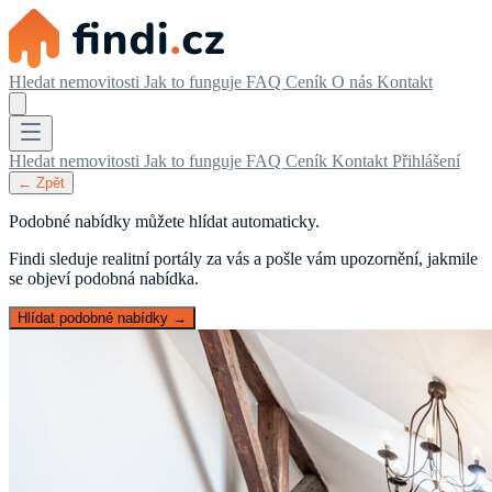
Hledat nemovitosti
Jak to funguje
FAQ
Ceník
O nás
Kontakt
Hledat nemovitosti
Jak to funguje
FAQ
Ceník
Kontakt
Přihlášení
← Zpět
Podobné nabídky můžete hlídat automaticky.
Findi sleduje realitní portály za vás a pošle vám upozornění, jakmile
se objeví podobná nabídka.
Hlídat podobné nabídky →