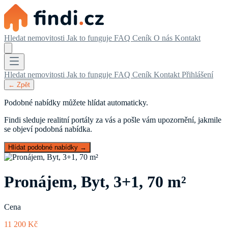
Hledat nemovitosti
Jak to funguje
FAQ
Ceník
O nás
Kontakt
Hledat nemovitosti
Jak to funguje
FAQ
Ceník
Kontakt
Přihlášení
← Zpět
Podobné nabídky můžete hlídat automaticky.
Findi sleduje realitní portály za vás a pošle vám upozornění, jakmile
se objeví podobná nabídka.
Hlídat podobné nabídky →
Pronájem, Byt, 3+1, 70 m²
Cena
11 200 Kč