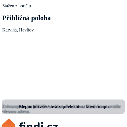
Stažen z portálu
Přibližná poloha
Karviná, Havířov
Zobrazujeme jen přibližnou oblast.
Klepnutím zvětšíte a zapnete interaktivní mapu
Po aktivaci Findi Smart uvidíte
přesnou adresu.