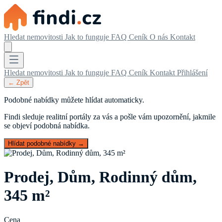
Hledat nemovitosti
Jak to funguje
FAQ
Ceník
O nás
Kontakt
Hledat nemovitosti
Jak to funguje
FAQ
Ceník
Kontakt
Přihlášení
← Zpět
Podobné nabídky můžete hlídat automaticky.
Findi sleduje realitní portály za vás a pošle vám upozornění, jakmile
se objeví podobná nabídka.
Hlídat podobné nabídky →
Prodej, Dům, Rodinný dům,
345 m²
Cena