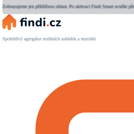
Zobrazujeme jen přibližnou oblast.
Po aktivaci Findi Smart uvidíte př
Spolehlivý agregátor realitních nabídek a inzerátů