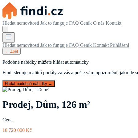
Hledat nemovitosti
Jak to funguje
FAQ
Ceník
O nás
Kontakt
Hledat nemovitosti
Jak to funguje
FAQ
Ceník
Kontakt
Přihlášení
← Zpět
Podobné nabídky můžete hlídat automaticky.
Findi sleduje realitní portály za vás a pošle vám upozornění, jakmile
Hlídat podobné nabídky →
Prodej, Dům, 126 m²
Cena
18 720 000 Kč