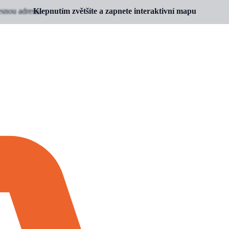
esnou adresu.
Klepnutím zvětšíte a zapnete interaktivní mapu