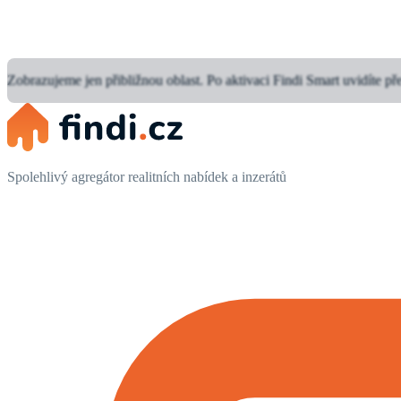
Zobrazujeme jen přibližnou oblast.
Po aktivaci Findi Smart uvidíte př
Spolehlivý agregátor realitních nabídek a inzerátů