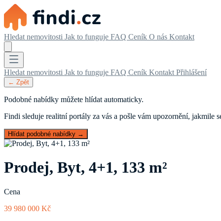
Hledat nemovitosti
Jak to funguje
FAQ
Ceník
O nás
Kontakt
Hledat nemovitosti
Jak to funguje
FAQ
Ceník
Kontakt
Přihlášení
← Zpět
Podobné nabídky můžete hlídat automaticky.
Findi sleduje realitní portály za vás a pošle vám upozornění, jakmile
Hlídat podobné nabídky →
Prodej, Byt, 4+1, 133 m²
Cena
39 980 000 Kč