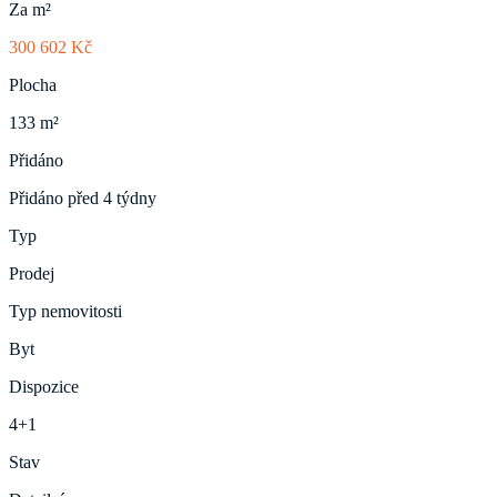
Za m²
300 602 Kč
Plocha
133 m²
Přidáno
Přidáno před 4 týdny
Typ
Prodej
Typ nemovitosti
Byt
Dispozice
4+1
Stav