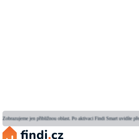
Zobrazujeme jen přibližnou oblast.
Po aktivaci Findi Smart uvidíte př