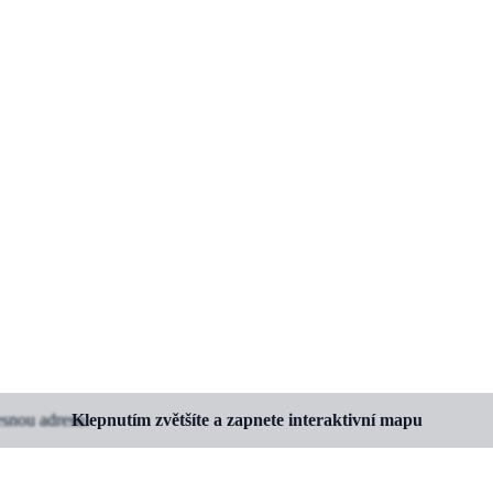
esnou adresu.
Klepnutím zvětšíte a zapnete interaktivní mapu