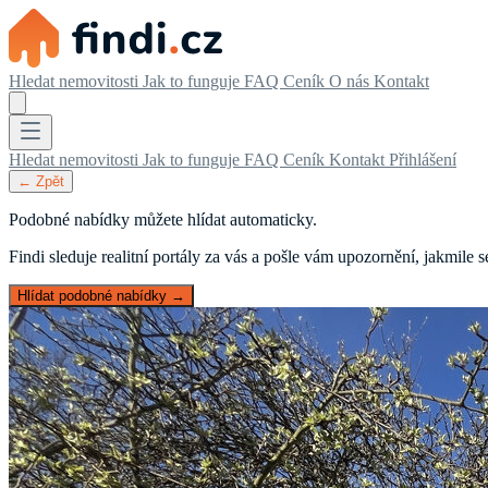
Hledat nemovitosti
Jak to funguje
FAQ
Ceník
O nás
Kontakt
Hledat nemovitosti
Jak to funguje
FAQ
Ceník
Kontakt
Přihlášení
← Zpět
Podobné nabídky můžete hlídat automaticky.
Findi sleduje realitní portály za vás a pošle vám upozornění, jakmile
Hlídat podobné nabídky →