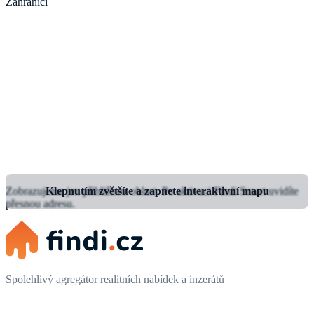
Zahraničí
Zobrazujeme jen přibližnou oblast.
Klepnutím zvětšíte a zapnete interaktivní mapu
Po aktivaci Findi Smart uvidíte
přesnou adresu.
Spolehlivý agregátor realitních nabídek a inzerátů