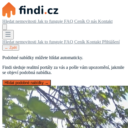
Hledat nemovitosti
Jak to funguje
FAQ
Ceník
O nás
Kontakt
Hledat nemovitosti
Jak to funguje
FAQ
Ceník
Kontakt
Přihlášení
← Zpět
Podobné nabídky můžete hlídat automaticky.
Findi sleduje realitní portály za vás a pošle vám upozornění, jakmile
se objeví podobná nabídka.
Hlídat podobné nabídky →