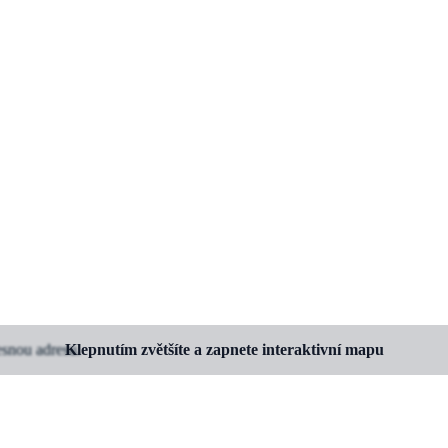
esnou adresu.
Klepnutím zvětšíte a zapnete interaktivní mapu