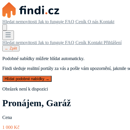
Hledat nemovitosti
Jak to funguje
FAQ
Ceník
O nás
Kontakt
Hledat nemovitosti
Jak to funguje
FAQ
Ceník
Kontakt
Přihlášení
← Zpět
Podobné nabídky můžete hlídat automaticky.
Findi sleduje realitní portály za vás a pošle vám upozornění, jakmile
Hlídat podobné nabídky →
Obrázek není k dispozici
Pronájem, Garáž
Cena
1 000 Kč