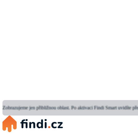
Zobrazujeme jen přibližnou oblast.
Po aktivaci Findi Smart uvidíte př