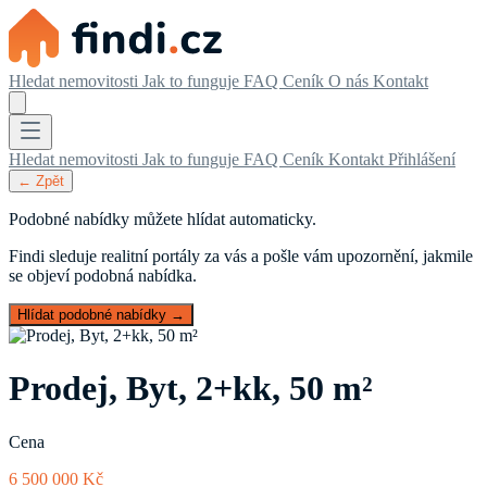
Hledat nemovitosti
Jak to funguje
FAQ
Ceník
O nás
Kontakt
Hledat nemovitosti
Jak to funguje
FAQ
Ceník
Kontakt
Přihlášení
← Zpět
Podobné nabídky můžete hlídat automaticky.
Findi sleduje realitní portály za vás a pošle vám upozornění, jakmile
se objeví podobná nabídka.
Hlídat podobné nabídky →
Prodej, Byt, 2+kk, 50 m²
Cena
6 500 000 Kč