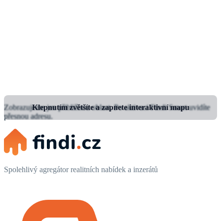
Zobrazujeme jen přibližnou oblast.
Klepnutím zvětšíte a zapnete interaktivní mapu
Po aktivaci Findi Smart uvidíte
přesnou adresu.
Spolehlivý agregátor realitních nabídek a inzerátů