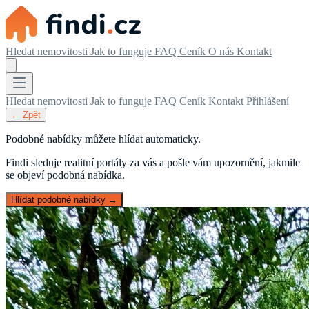
Hledat nemovitosti
Jak to funguje
FAQ
Ceník
O nás
Kontakt
Hledat nemovitosti
Jak to funguje
FAQ
Ceník
Kontakt
Přihlášení
← Zpět
Podobné nabídky můžete hlídat automaticky.
Findi sleduje realitní portály za vás a pošle vám upozornění, jakmile
se objeví podobná nabídka.
Hlídat podobné nabídky →