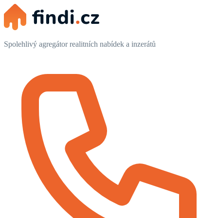
Spolehlivý agregátor realitních nabídek a inzerátů