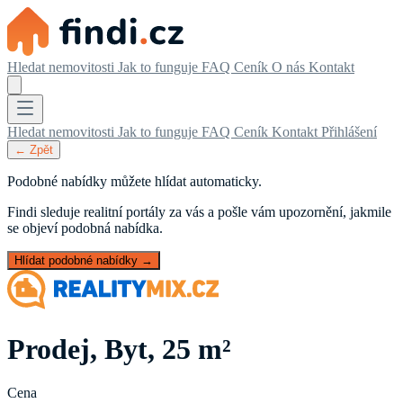
Hledat nemovitosti
Jak to funguje
FAQ
Ceník
O nás
Kontakt
Hledat nemovitosti
Jak to funguje
FAQ
Ceník
Kontakt
Přihlášení
← Zpět
Podobné nabídky můžete hlídat automaticky.
Findi sleduje realitní portály za vás a pošle vám upozornění, jakmile
se objeví podobná nabídka.
Hlídat podobné nabídky →
Prodej, Byt, 25 m²
Cena