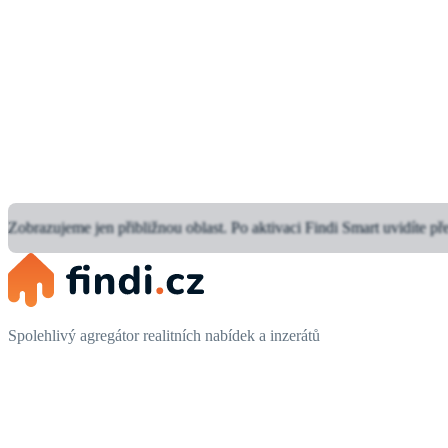
Zobrazujeme jen přibližnou oblast.
Po aktivaci Findi Smart uvidíte př
Spolehlivý agregátor realitních nabídek a inzerátů