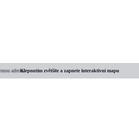
esnou adresu.
Klepnutím zvětšíte a zapnete interaktivní mapu