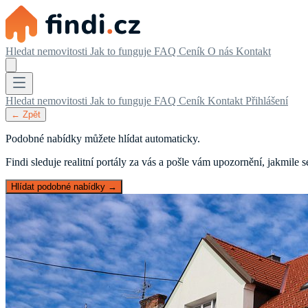
Hledat nemovitosti
Jak to funguje
FAQ
Ceník
O nás
Kontakt
Hledat nemovitosti
Jak to funguje
FAQ
Ceník
Kontakt
Přihlášení
← Zpět
Podobné nabídky můžete hlídat automaticky.
Findi sleduje realitní portály za vás a pošle vám upozornění, jakmile
Hlídat podobné nabídky →