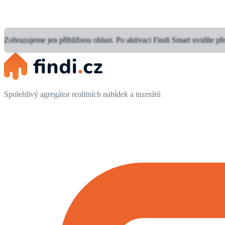
Zobrazujeme jen přibližnou oblast.
Po aktivaci Findi Smart uvidíte př
Spolehlivý agregátor realitních nabídek a inzerátů