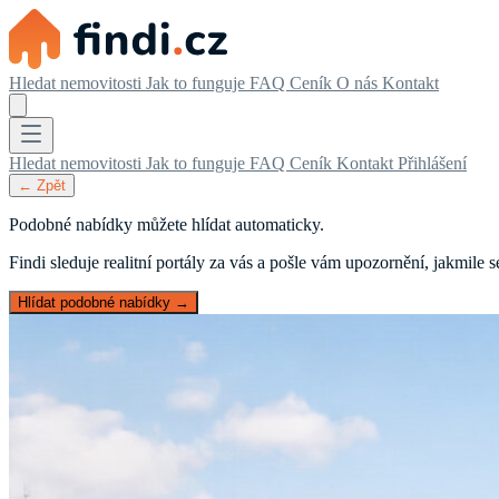
Hledat nemovitosti
Jak to funguje
FAQ
Ceník
O nás
Kontakt
Hledat nemovitosti
Jak to funguje
FAQ
Ceník
Kontakt
Přihlášení
← Zpět
Podobné nabídky můžete hlídat automaticky.
Findi sleduje realitní portály za vás a pošle vám upozornění, jakmile
Hlídat podobné nabídky →