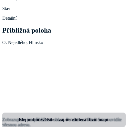
Stav
Detailní
Přibližná poloha
O. Nejedlého, Hlinsko
Zobrazujeme jen přibližnou oblast.
Klepnutím zvětšíte a zapnete interaktivní mapu
Po aktivaci Findi Smart uvidíte
přesnou adresu.