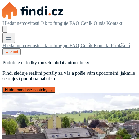
Hledat nemovitosti
Jak to funguje
FAQ
Ceník
O nás
Kontakt
Hledat nemovitosti
Jak to funguje
FAQ
Ceník
Kontakt
Přihlášení
← Zpět
Podobné nabídky můžete hlídat automaticky.
Findi sleduje realitní portály za vás a pošle vám upozornění, jakmile
se objeví podobná nabídka.
Hlídat podobné nabídky →