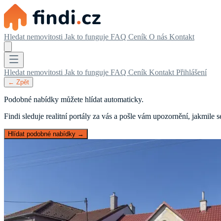
Hledat nemovitosti
Jak to funguje
FAQ
Ceník
O nás
Kontakt
Hledat nemovitosti
Jak to funguje
FAQ
Ceník
Kontakt
Přihlášení
← Zpět
Podobné nabídky můžete hlídat automaticky.
Findi sleduje realitní portály za vás a pošle vám upozornění, jakmile
Hlídat podobné nabídky →