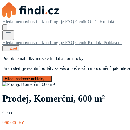
Hledat nemovitosti
Jak to funguje
FAQ
Ceník
O nás
Kontakt
Hledat nemovitosti
Jak to funguje
FAQ
Ceník
Kontakt
Přihlášení
← Zpět
Podobné nabídky můžete hlídat automaticky.
Findi sleduje realitní portály za vás a pošle vám upozornění, jakmile
Hlídat podobné nabídky →
Prodej, Komerční, 600 m²
Cena
990 000 Kč