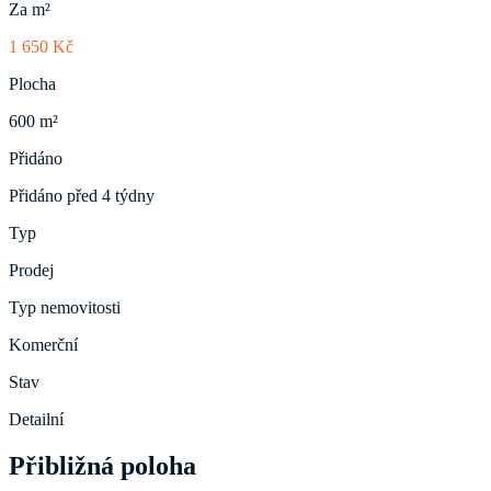
Za m²
1 650 Kč
Plocha
600 m²
Přidáno
Přidáno před 4 týdny
Typ
Prodej
Typ nemovitosti
Komerční
Stav
Detailní
Přibližná poloha