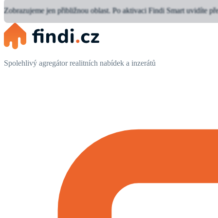
Zobrazujeme jen přibližnou oblast.
Po aktivaci Findi Smart uvidíte př
Spolehlivý agregátor realitních nabídek a inzerátů