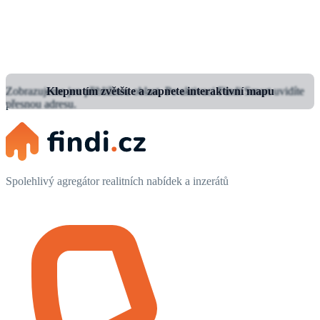
Zobrazujeme jen přibližnou oblast.
Klepnutím zvětšíte a zapnete interaktivní mapu
Po aktivaci Findi Smart uvidíte
přesnou adresu.
Spolehlivý agregátor realitních nabídek a inzerátů