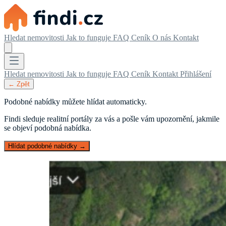
Hledat nemovitosti
Jak to funguje
FAQ
Ceník
O nás
Kontakt
Hledat nemovitosti
Jak to funguje
FAQ
Ceník
Kontakt
Přihlášení
← Zpět
Podobné nabídky můžete hlídat automaticky.
Findi sleduje realitní portály za vás a pošle vám upozornění, jakmile
se objeví podobná nabídka.
Hlídat podobné nabídky →