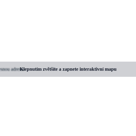
esnou adresu.
Klepnutím zvětšíte a zapnete interaktivní mapu