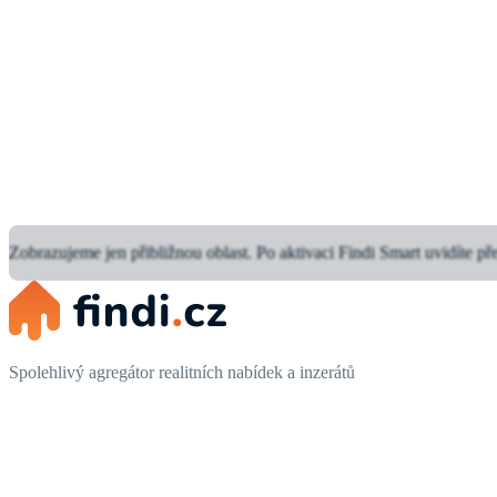
Zobrazujeme jen přibližnou oblast.
Po aktivaci Findi Smart uvidíte př
Spolehlivý agregátor realitních nabídek a inzerátů