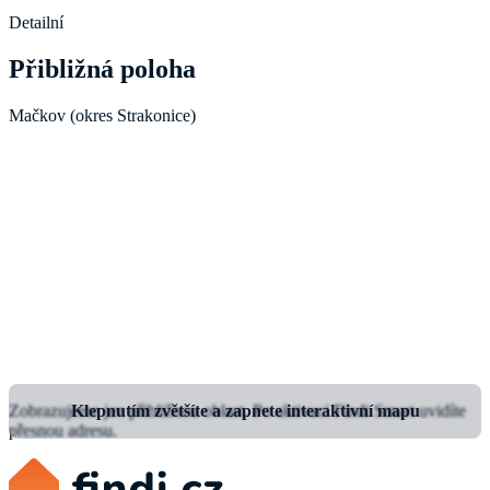
Detailní
Přibližná poloha
Mačkov (okres Strakonice)
Zobrazujeme jen přibližnou oblast.
Klepnutím zvětšíte a zapnete interaktivní mapu
Po aktivaci Findi Smart uvidíte
přesnou adresu.