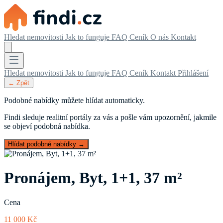
Hledat nemovitosti
Jak to funguje
FAQ
Ceník
O nás
Kontakt
Hledat nemovitosti
Jak to funguje
FAQ
Ceník
Kontakt
Přihlášení
← Zpět
Podobné nabídky můžete hlídat automaticky.
Findi sleduje realitní portály za vás a pošle vám upozornění, jakmile
se objeví podobná nabídka.
Hlídat podobné nabídky →
Pronájem, Byt, 1+1, 37 m²
Cena
11 000 Kč