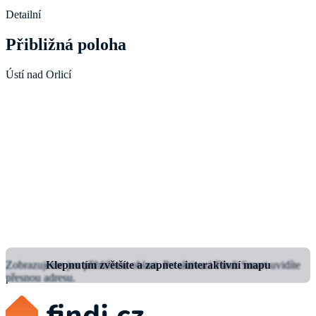
Detailní
Přibližná poloha
Ústí nad Orlicí
Zobrazujeme jen přibližnou oblast.
Klepnutím zvětšíte a zapnete interaktivní mapu
Po aktivaci Findi Smart uvidíte
přesnou adresu.