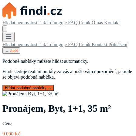
Hledat nemovitosti
Jak to funguje
FAQ
Ceník
O nás
Kontakt
Hledat nemovitosti
Jak to funguje
FAQ
Ceník
Kontakt
Přihlášení
← Zpět
Podobné nabídky můžete hlídat automaticky.
Findi sleduje realitní portály za vás a pošle vám upozornění, jakmile
se objeví podobná nabídka.
Hlídat podobné nabídky →
Pronájem, Byt, 1+1, 35 m²
Cena
9 000 Kč