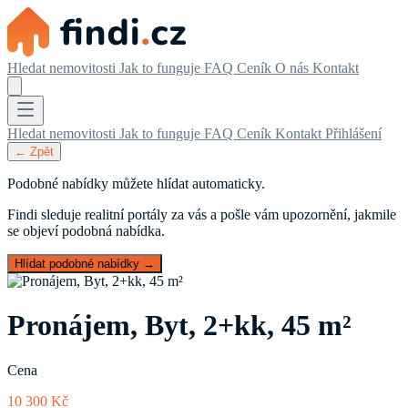
Hledat nemovitosti
Jak to funguje
FAQ
Ceník
O nás
Kontakt
Hledat nemovitosti
Jak to funguje
FAQ
Ceník
Kontakt
Přihlášení
← Zpět
Podobné nabídky můžete hlídat automaticky.
Findi sleduje realitní portály za vás a pošle vám upozornění, jakmile
se objeví podobná nabídka.
Hlídat podobné nabídky →
Pronájem, Byt, 2+kk, 45 m²
Cena
10 300 Kč