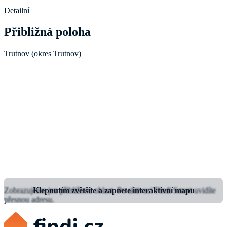
Detailní
Přibližná poloha
Trutnov (okres Trutnov)
Zobrazujeme jen přibližnou oblast.
Klepnutím zvětšíte a zapnete interaktivní mapu
Po aktivaci Findi Smart uvidíte
přesnou adresu.