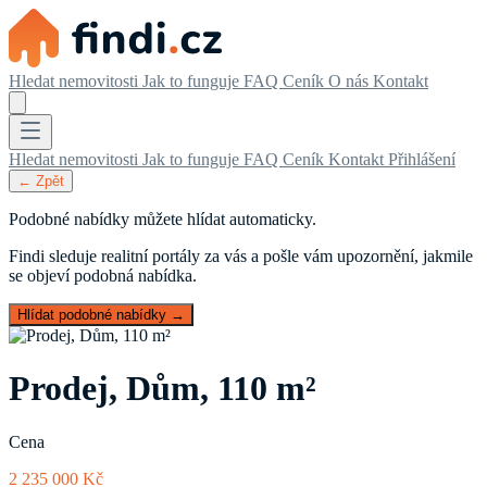
Hledat nemovitosti
Jak to funguje
FAQ
Ceník
O nás
Kontakt
Hledat nemovitosti
Jak to funguje
FAQ
Ceník
Kontakt
Přihlášení
← Zpět
Podobné nabídky můžete hlídat automaticky.
Findi sleduje realitní portály za vás a pošle vám upozornění, jakmile
se objeví podobná nabídka.
Hlídat podobné nabídky →
Prodej, Dům, 110 m²
Cena
2 235 000 Kč