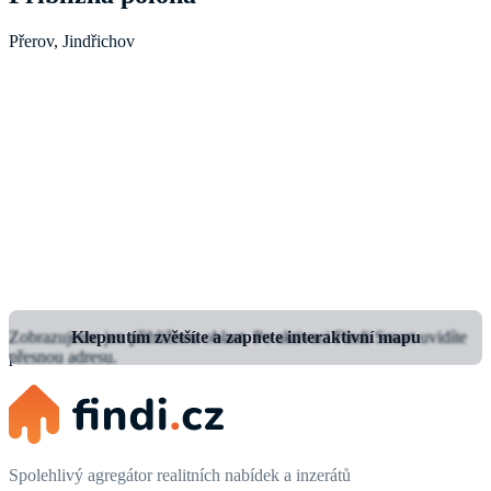
Přerov, Jindřichov
Zobrazujeme jen přibližnou oblast.
Klepnutím zvětšíte a zapnete interaktivní mapu
Po aktivaci Findi Smart uvidíte
přesnou adresu.
Spolehlivý agregátor realitních nabídek a inzerátů