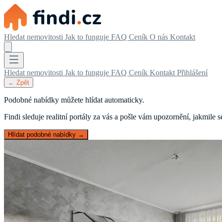
Hledat nemovitosti
Jak to funguje
FAQ
Ceník
O nás
Kontakt
Hledat nemovitosti
Jak to funguje
FAQ
Ceník
Kontakt
Přihlášení
← Zpět
Podobné nabídky můžete hlídat automaticky.
Findi sleduje realitní portály za vás a pošle vám upozornění, jakmile
Hlídat podobné nabídky →