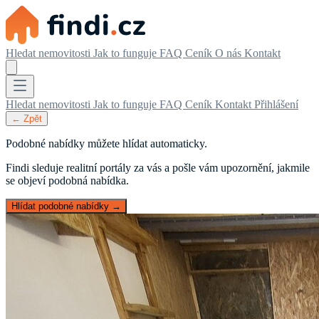
Hledat nemovitosti
Jak to funguje
FAQ
Ceník
O nás
Kontakt
Hledat nemovitosti
Jak to funguje
FAQ
Ceník
Kontakt
Přihlášení
← Zpět
Podobné nabídky můžete hlídat automaticky.
Findi sleduje realitní portály za vás a pošle vám upozornění, jakmile
se objeví podobná nabídka.
Hlídat podobné nabídky →