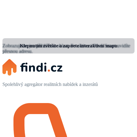
Zobrazujeme jen přibližnou oblast.
Klepnutím zvětšíte a zapnete interaktivní mapu
Po aktivaci Findi Smart uvidíte
přesnou adresu.
Spolehlivý agregátor realitních nabídek a inzerátů