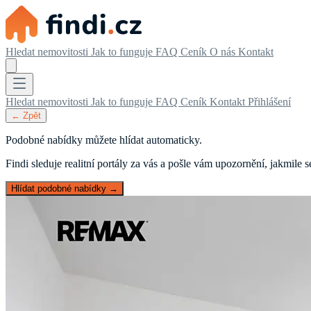
Hledat nemovitosti
Jak to funguje
FAQ
Ceník
O nás
Kontakt
Hledat nemovitosti
Jak to funguje
FAQ
Ceník
Kontakt
Přihlášení
← Zpět
Podobné nabídky můžete hlídat automaticky.
Findi sleduje realitní portály za vás a pošle vám upozornění, jakmile
Hlídat podobné nabídky →