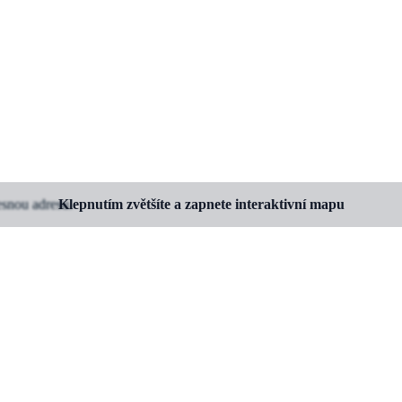
esnou adresu.
Klepnutím zvětšíte a zapnete interaktivní mapu