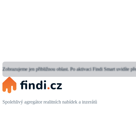
Zobrazujeme jen přibližnou oblast.
Po aktivaci Findi Smart uvidíte př
Spolehlivý agregátor realitních nabídek a inzerátů