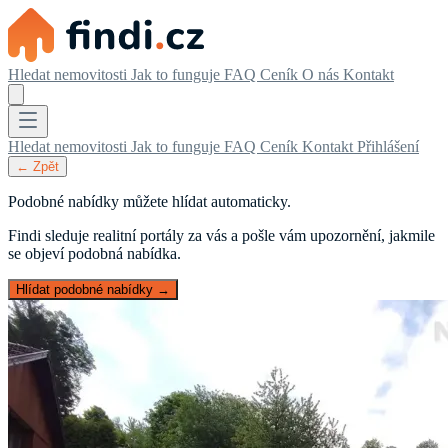
Hledat nemovitosti
Jak to funguje
FAQ
Ceník
O nás
Kontakt
Hledat nemovitosti
Jak to funguje
FAQ
Ceník
Kontakt
Přihlášení
← Zpět
Podobné nabídky můžete hlídat automaticky.
Findi sleduje realitní portály za vás a pošle vám upozornění, jakmile
se objeví podobná nabídka.
Hlídat podobné nabídky →