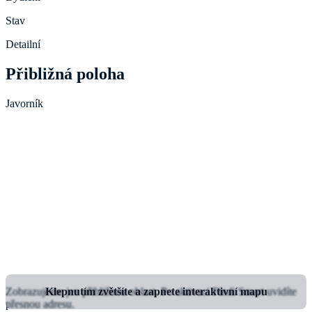
Stav
Detailní
Přibližná poloha
Javorník
Zobrazujeme jen přibližnou oblast.
Klepnutím zvětšíte a zapnete interaktivní mapu
Po aktivaci Findi Smart uvidíte
přesnou adresu.