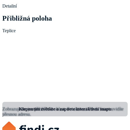
Detailní
Přibližná poloha
Teplice
Zobrazujeme jen přibližnou oblast.
Klepnutím zvětšíte a zapnete interaktivní mapu
Po aktivaci Findi Smart uvidíte
přesnou adresu.