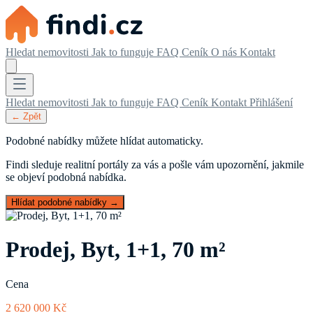
Hledat nemovitosti
Jak to funguje
FAQ
Ceník
O nás
Kontakt
Hledat nemovitosti
Jak to funguje
FAQ
Ceník
Kontakt
Přihlášení
← Zpět
Podobné nabídky můžete hlídat automaticky.
Findi sleduje realitní portály za vás a pošle vám upozornění, jakmile
se objeví podobná nabídka.
Hlídat podobné nabídky →
Prodej, Byt, 1+1, 70 m²
Cena
2 620 000 Kč