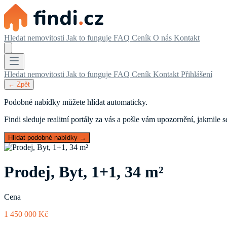
Hledat nemovitosti
Jak to funguje
FAQ
Ceník
O nás
Kontakt
Hledat nemovitosti
Jak to funguje
FAQ
Ceník
Kontakt
Přihlášení
← Zpět
Podobné nabídky můžete hlídat automaticky.
Findi sleduje realitní portály za vás a pošle vám upozornění, jakmile
Hlídat podobné nabídky →
Prodej, Byt, 1+1, 34 m²
Cena
1 450 000 Kč