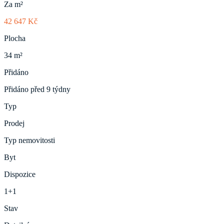
Za m²
42 647 Kč
Plocha
34 m²
Přidáno
Přidáno před 9 týdny
Typ
Prodej
Typ nemovitosti
Byt
Dispozice
1+1
Stav