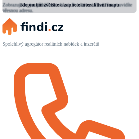
Zobrazujeme jen přibližnou oblast.
Klepnutím zvětšíte a zapnete interaktivní mapu
Po aktivaci Findi Smart uvidíte
přesnou adresu.
Spolehlivý agregátor realitních nabídek a inzerátů