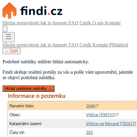
Hledat nemovitosti
Jak to funguje
FAQ
Ceník
O nás
Kontakt
Hledat nemovitosti
Jak to funguje
FAQ
Ceník
Kontakt
Přihlášení
← Zpět
Podobné nabídky můžete hlídat automaticky.
Findi sleduje realitní portály za vás a pošle vám upozornění, jakmile
se objeví podobná nabídka.
Hlídat podobné nabídky →