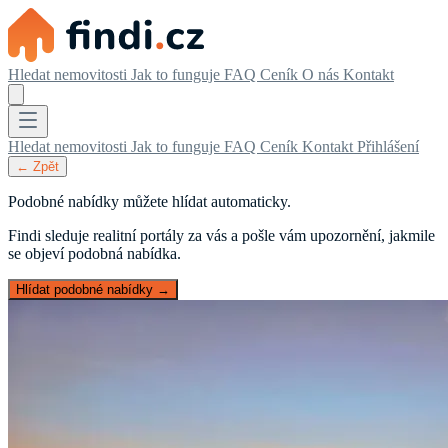
Hledat nemovitosti
Jak to funguje
FAQ
Ceník
O nás
Kontakt
Hledat nemovitosti
Jak to funguje
FAQ
Ceník
Kontakt
Přihlášení
← Zpět
Podobné nabídky můžete hlídat automaticky.
Findi sleduje realitní portály za vás a pošle vám upozornění, jakmile
se objeví podobná nabídka.
Hlídat podobné nabídky →