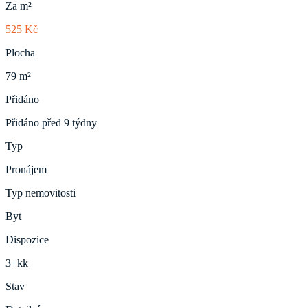
Za m²
525 Kč
Plocha
79 m²
Přidáno
Přidáno před 9 týdny
Typ
Pronájem
Typ nemovitosti
Byt
Dispozice
3+kk
Stav