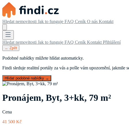
Hledat nemovitosti
Jak to funguje
FAQ
Ceník
O nás
Kontakt
Hledat nemovitosti
Jak to funguje
FAQ
Ceník
Kontakt
Přihlášení
← Zpět
Podobné nabídky můžete hlídat automaticky.
Findi sleduje realitní portály za vás a pošle vám upozornění, jakmile
Hlídat podobné nabídky →
Pronájem, Byt, 3+kk, 79 m²
Cena
41 500 Kč