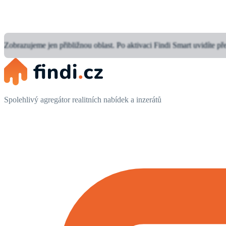
Zobrazujeme jen přibližnou oblast.
Po aktivaci Findi Smart uvidíte př
Spolehlivý agregátor realitních nabídek a inzerátů