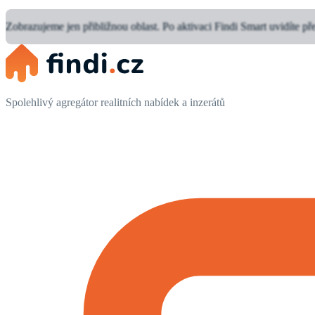
Zobrazujeme jen přibližnou oblast.
Po aktivaci Findi Smart uvidíte př
Spolehlivý agregátor realitních nabídek a inzerátů