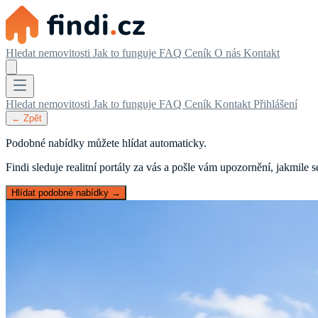
Hledat nemovitosti
Jak to funguje
FAQ
Ceník
O nás
Kontakt
Hledat nemovitosti
Jak to funguje
FAQ
Ceník
Kontakt
Přihlášení
← Zpět
Podobné nabídky můžete hlídat automaticky.
Findi sleduje realitní portály za vás a pošle vám upozornění, jakmile
Hlídat podobné nabídky →