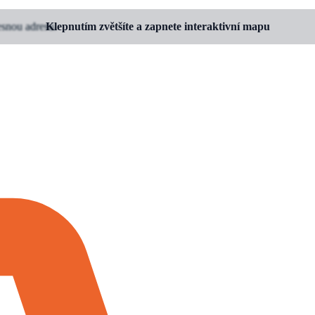
esnou adresu.
Klepnutím zvětšíte a zapnete interaktivní mapu