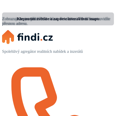
Zobrazujeme jen přibližnou oblast.
Klepnutím zvětšíte a zapnete interaktivní mapu
Po aktivaci Findi Smart uvidíte
přesnou adresu.
Spolehlivý agregátor realitních nabídek a inzerátů