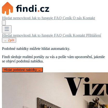
Hledat nemovitosti
Jak to funguje
FAQ
Ceník
O nás
Kontakt
Hledat nemovitosti
Jak to funguje
FAQ
Ceník
Kontakt
Přihlášení
← Zpět
Podobné nabídky můžete hlídat automaticky.
Findi sleduje realitní portály za vás a pošle vám upozornění, jakmile
se objeví podobná nabídka.
Hlídat podobné nabídky →