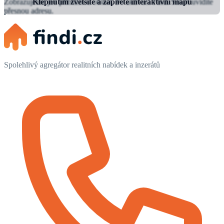
Zobrazujeme jen přibližnou oblast.
Klepnutím zvětšíte a zapnete interaktivní mapu
Po aktivaci Findi Smart uvidíte
přesnou adresu.
Spolehlivý agregátor realitních nabídek a inzerátů