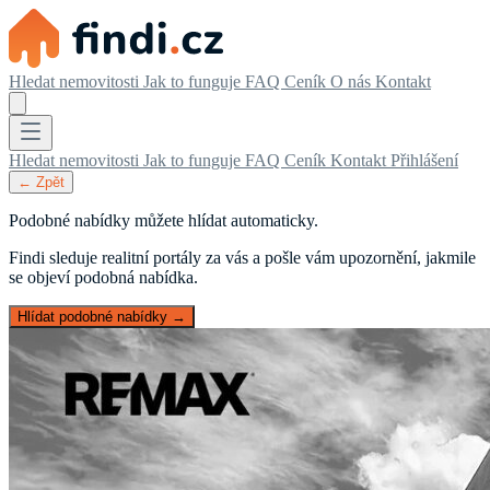
Hledat nemovitosti
Jak to funguje
FAQ
Ceník
O nás
Kontakt
Hledat nemovitosti
Jak to funguje
FAQ
Ceník
Kontakt
Přihlášení
← Zpět
Podobné nabídky můžete hlídat automaticky.
Findi sleduje realitní portály za vás a pošle vám upozornění, jakmile
se objeví podobná nabídka.
Hlídat podobné nabídky →