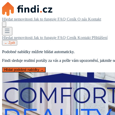
Hledat nemovitosti
Jak to funguje
FAQ
Ceník
O nás
Kontakt
Hledat nemovitosti
Jak to funguje
FAQ
Ceník
Kontakt
Přihlášení
← Zpět
Podobné nabídky můžete hlídat automaticky.
Findi sleduje realitní portály za vás a pošle vám upozornění, jakmile
Hlídat podobné nabídky →