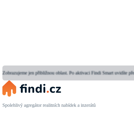
Zobrazujeme jen přibližnou oblast.
Po aktivaci Findi Smart uvidíte př
Spolehlivý agregátor realitních nabídek a inzerátů