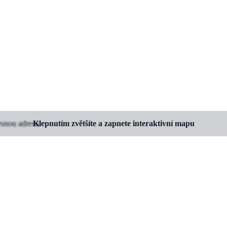
esnou adresu.
Klepnutím zvětšíte a zapnete interaktivní mapu